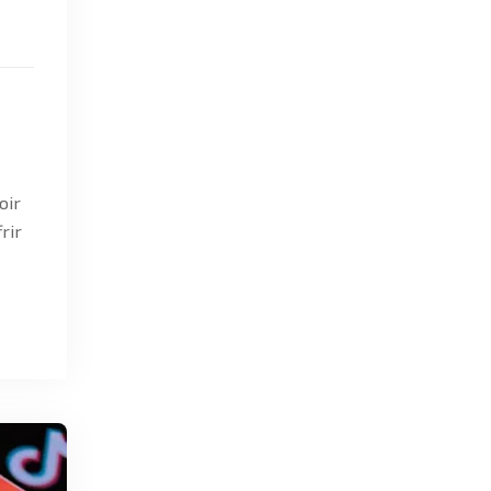
oir
rir